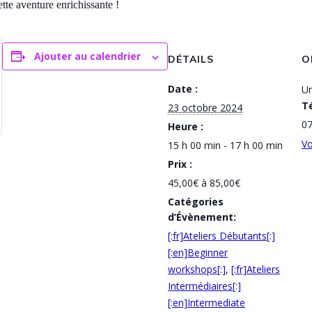
tte aventure enrichissante !
Ajouter au calendrier
DÉTAILS
O
Date :
Un
T
23 octobre 2024
07
Heure :
Vo
15 h 00 min - 17 h 00 min
Prix :
45,00€ à 85,00€
Catégories
d’Évènement:
[:fr]Ateliers Débutants[:]
[:en]Beginner
workshops[:]
,
[:fr]Ateliers
Intermédiaires[:]
[:en]Intermediate