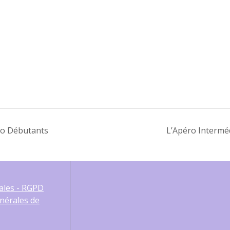
o Débutants
L’Apéro Intermé
ales - RGPD
nérales de