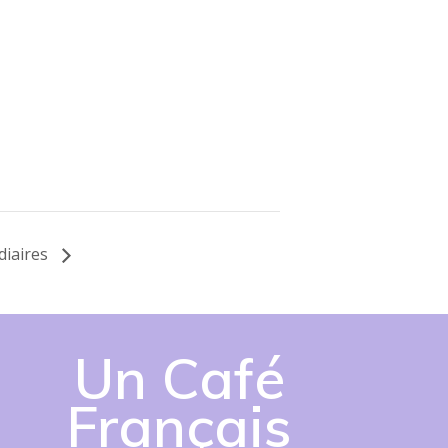
diaires
Un Café
Français