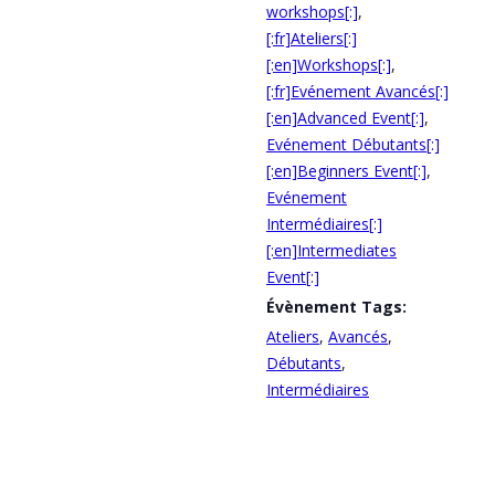
workshops[:]
,
[:fr]Ateliers[:]
[:en]Workshops[:]
,
[:fr]Evénement Avancés[:]
[:en]Advanced Event[:]
,
Evénement Débutants[:]
[:en]Beginners Event[:]
,
Evénement
Intermédiaires[:]
[:en]Intermediates
Event[:]
Évènement Tags:
Ateliers
,
Avancés
,
Débutants
,
Intermédiaires