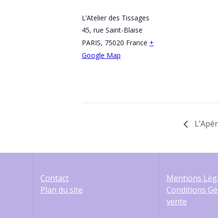
L’Atelier des Tissages
45, rue Saint-Blaise
PARIS
,
75020
France
+
Google Map
L’Apér
Contact
Mentions Lég
Plan du site
Conditions Gé
vente