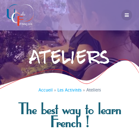
Ateliers
Accueil
»
Les Activités
»
Ateliers
The best way to learn
French !