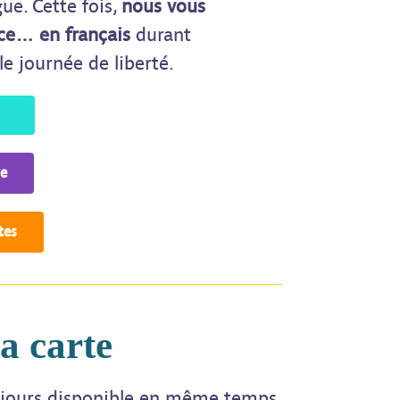
ue. Cette fois,
nous vous
ce… en français
durant
le journée de liberté.
re
tes
a carte
oujours disponible en même temps