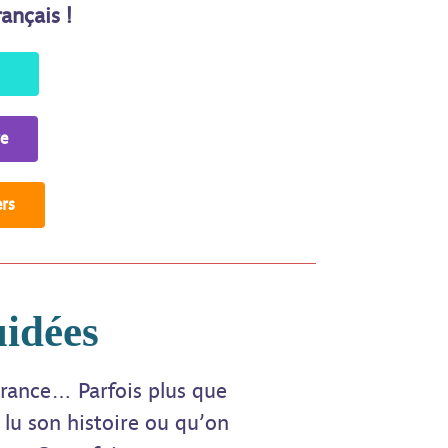
ançais !
re
ers
uidées
rance… Parfois plus que
z lu son histoire ou qu’on