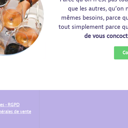
que les autres, qu’on 
mêmes besoins, parce q
tout simplement parce q
de vous concoc
Co
les - RGPD
érales de vente