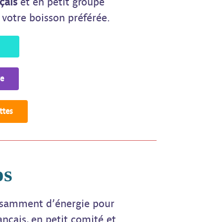
çais
et en petit groupe
 votre boisson préférée.
re
ttes
os
fisamment d’énergie pour
ançais, en petit comité et