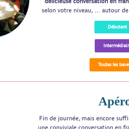
délicieuse conversation en fran
selon votre niveau, … autour de
Débutant
Intermédiai
Toutes les bave
Apér
Fin de journée, mais encore suf
une conviviale conversation en fr