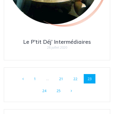
Le P’tit Déj’ Intermédiaires
28 juillet 2020
1
…
21
22
23
24
25