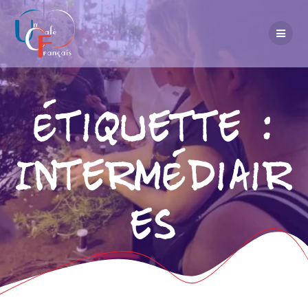
Étiquette :
Intermédiair
es