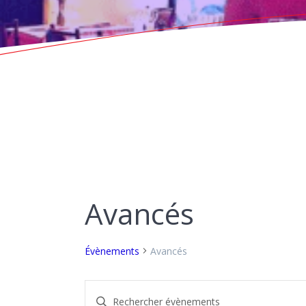
Avancés
Évènements
Avancés
R
Saisir