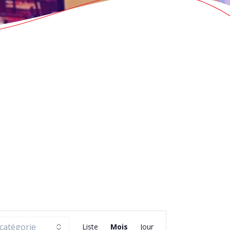
N
Liste
Mois
Jour