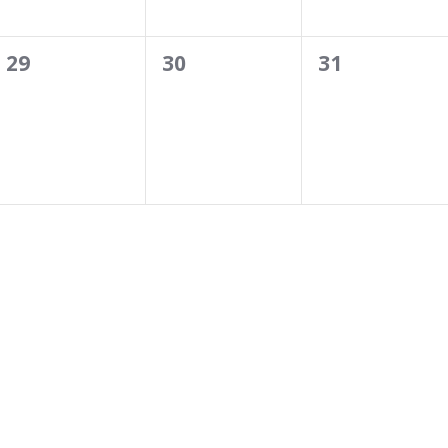
0
0
0
29
30
31
évènement,
évènement,
évènement