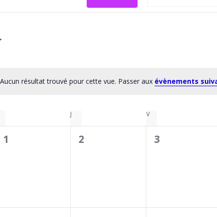
Aucun résultat trouvé pour cette vue. Passer aux
évènements suiv
Notice
J
V
0
0
0
1
2
3
évènement,
évènement,
évènement