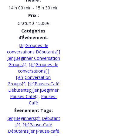
14 h 00 min - 15 h 30 min
Prix :
Gratuit à 15,00€
Catégories
d’Évènement:
[:fr]Groupes de
conversations Débutants[:]
[:en]Beginner Conversation
Groups[:]
,
[:fr]Groupes de
conversations[:]
[:en]Conversation
Groups[:]
,
[:fr]Pauses-Café
Débutants[:][:en]Beginner
Pauses-Café[:]
,
Pauses-
Café
Évènement Tags:
[:en]Beginners[:fr]Débutant
s[:]
,
[:fr]Pause-Café
Débutants[:en]Pause-café