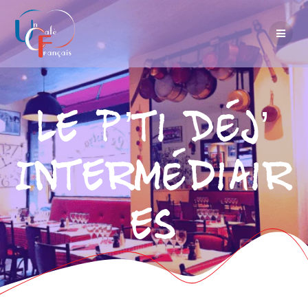
Le P’ti Déj’
Intermédiair
es