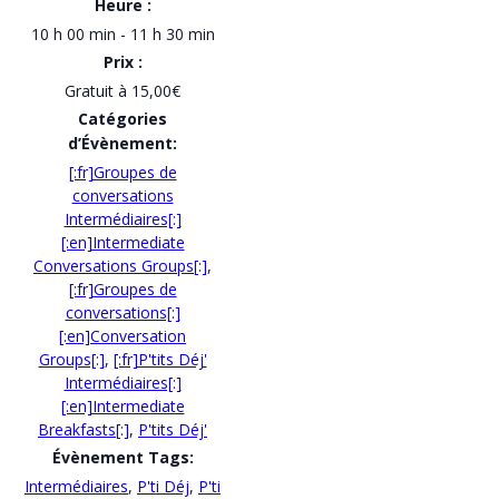
Heure :
10 h 00 min - 11 h 30 min
Prix :
Gratuit à 15,00€
Catégories
d’Évènement:
[:fr]Groupes de
conversations
Intermédiaires[:]
[:en]Intermediate
Conversations Groups[:]
,
[:fr]Groupes de
conversations[:]
[:en]Conversation
Groups[:]
,
[:fr]P'tits Déj'
Intermédiaires[:]
[:en]Intermediate
Breakfasts[:]
,
P'tits Déj'
Évènement Tags:
Intermédiaires
,
P'ti Déj
,
P'ti