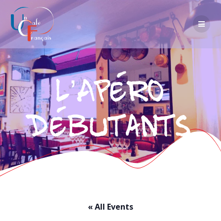
L’Apéro
Débutants
« All Events