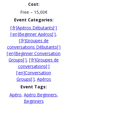
Cost:
Free – 15,00€
Event Categories:
[:fr]Apéros Débutants[:]
[:en]Beginner Apéros[:]
,
[:fr]Groupes de
conversations Débutants[:]
[:en]Beginner Conversation
Groups[:]
,
[:fr]Groupes de
conversations[:]
[:en]Conversation
Groups[:]
,
Apéros
Event Tags:
Apéro
,
Apéro Beginners
,
Beginners